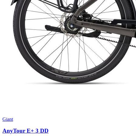
Giant
AnyTour E+ 3 DD