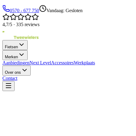
0570 - 677 750
Vandaag: Gesloten
4,7/5 · 335 reviews
Fietsen
Merken
Aanbiedingen
Next Level
Accessoires
Werkplaats
Over ons
Contact