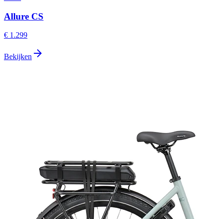
Allure CS
€ 1.299
Bekijken