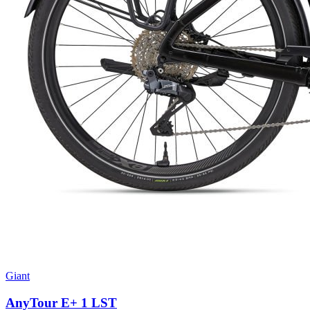
Giant
AnyTour E+ 1 LST