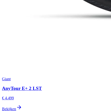
Giant
AnyTour E+ 2 LST
€ 4.499
Bekijken