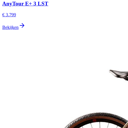
AnyTour E+ 3 LST
€ 3.799
Bekijken