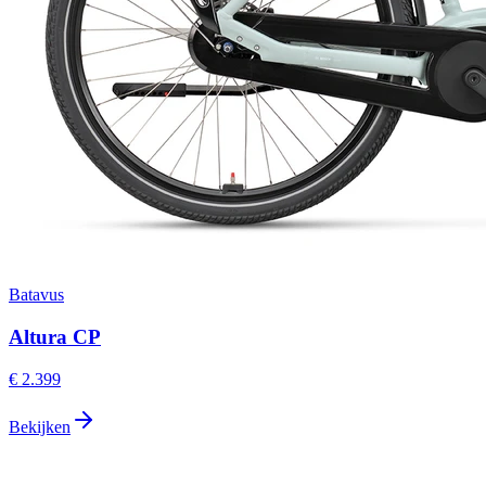
Batavus
Altura CP
€ 2.399
Bekijken