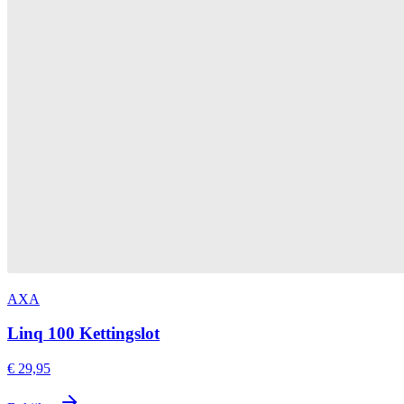
AXA
Linq 100 Kettingslot
€ 29,95