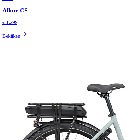
Allure CS
€ 1.299
Bekijken