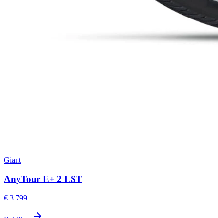
Giant
AnyTour E+ 2 LST
€ 3.799