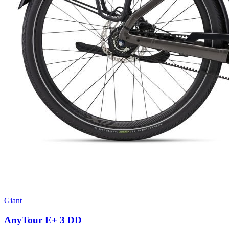
Giant
AnyTour E+ 3 DD