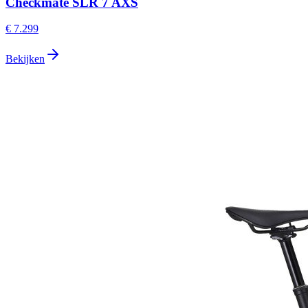
Checkmate SLR 7 AXS
€ 7.299
Bekijken