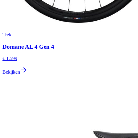
Trek
Domane AL 4 Gen 4
€ 1.599
Bekijken