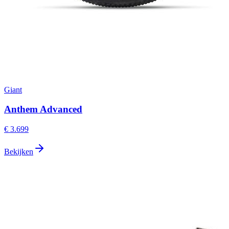
Giant
Anthem Advanced
€ 3.699
Bekijken