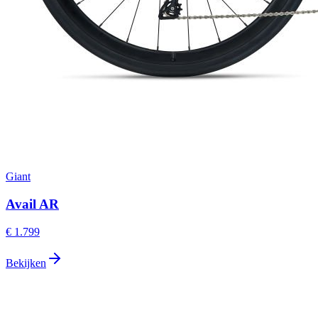
Giant
Avail AR
€ 1.799
Bekijken