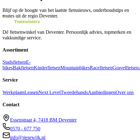
Blijf op de hoogte van het laatste fietsnieuws, onderhoudstips en
routes uit de regio Deventer.
Dé fietsenwinkel van
Deventer
. Persoonlijk advies, topmerken en
vakkundige service.
Assortiment
Stadsfietsen
E-
bikes
Bakfietsen
Kinderfietsen
Mountainbikes
Racefietsen
Gravelfietsen
Service
Werkplaats
Leasen
Next Level
Tweedehands
Aanbiedingen
Over ons
Contact
Essenstraat 4, 7418 BM Deventer
0570 - 677 750
info@riesewijk.nl