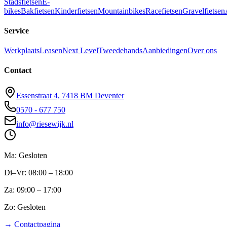
Stadsfietsen
E-
bikes
Bakfietsen
Kinderfietsen
Mountainbikes
Racefietsen
Gravelfietsen
Service
Werkplaats
Leasen
Next Level
Tweedehands
Aanbiedingen
Over ons
Contact
Essenstraat 4, 7418 BM Deventer
0570 - 677 750
info@riesewijk.nl
Ma: Gesloten
Di–Vr: 08:00 – 18:00
Za: 09:00 – 17:00
Zo: Gesloten
→ Contactpagina