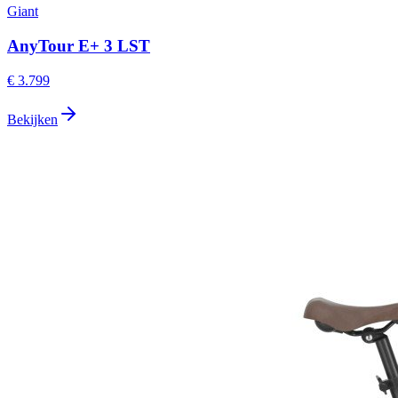
Giant
AnyTour E+ 3 LST
€ 3.799
Bekijken