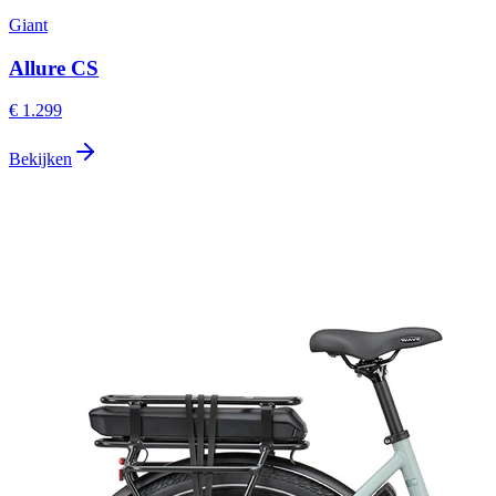
Giant
Allure CS
€ 1.299
Bekijken