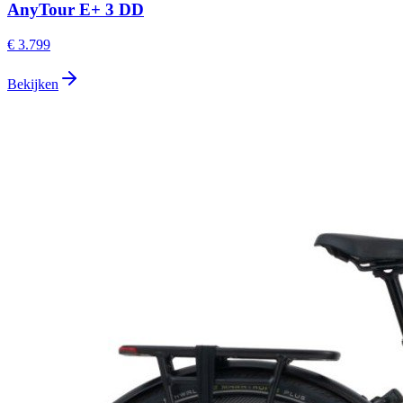
AnyTour E+ 3 DD
€ 3.799
Bekijken