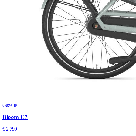
Gazelle
Bloom C7
€ 2.799