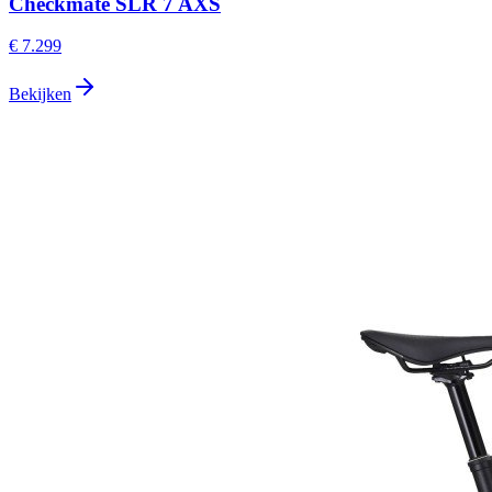
Checkmate SLR 7 AXS
€ 7.299
Bekijken