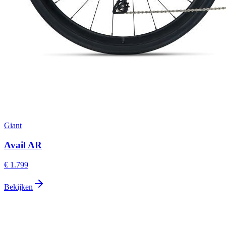
Giant
Avail AR
€ 1.799
Bekijken