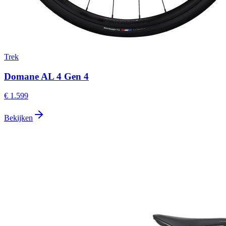
Trek
Domane AL 4 Gen 4
€ 1.599
Bekijken