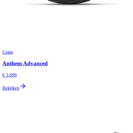
Giant
Anthem Advanced
€ 3.699
Bekijken