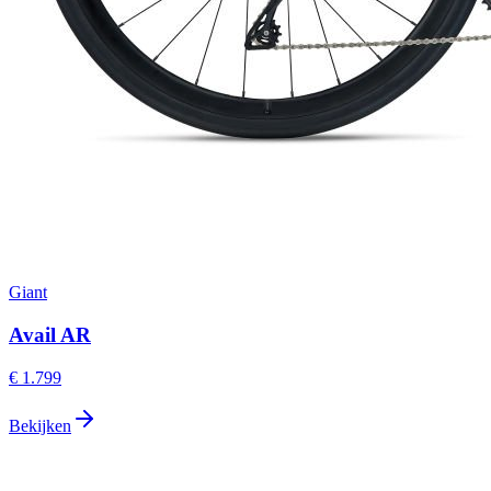
Giant
Avail AR
€ 1.799
Bekijken