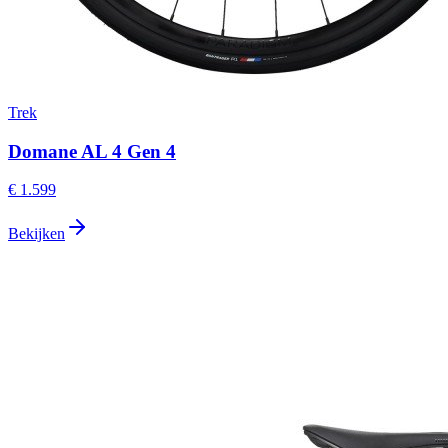
Trek
Domane AL 4 Gen 4
€ 1.599
Bekijken