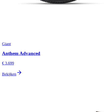
Giant
Anthem Advanced
€ 3.699
Bekijken