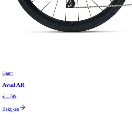
Giant
Avail AR
€ 1.799
Bekijken