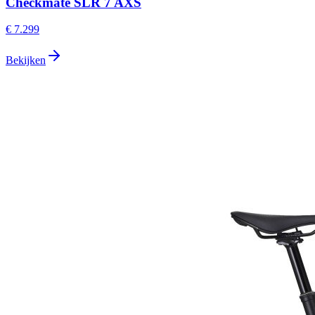
Checkmate SLR 7 AXS
€ 7.299
Bekijken