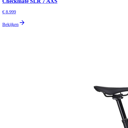
Checkmate SLR 7 AXS
€ 8.999
Bekijken