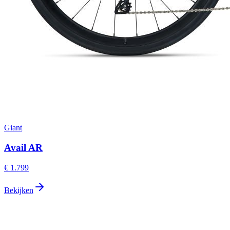
Giant
Avail AR
€ 1.799
Bekijken