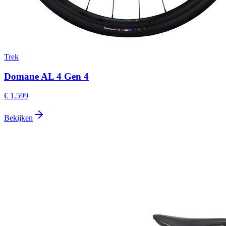
Trek
Domane AL 4 Gen 4
€ 1.599
Bekijken