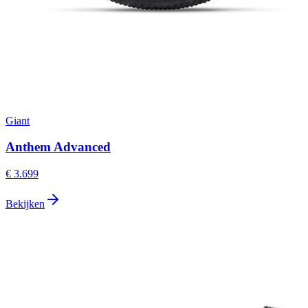
Giant
Anthem Advanced
€ 3.699
Bekijken