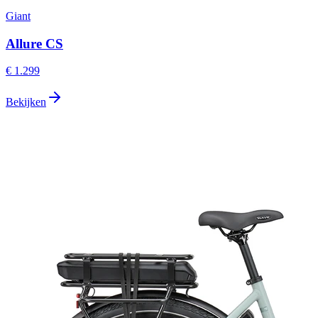
Giant
Allure CS
€ 1.299
Bekijken