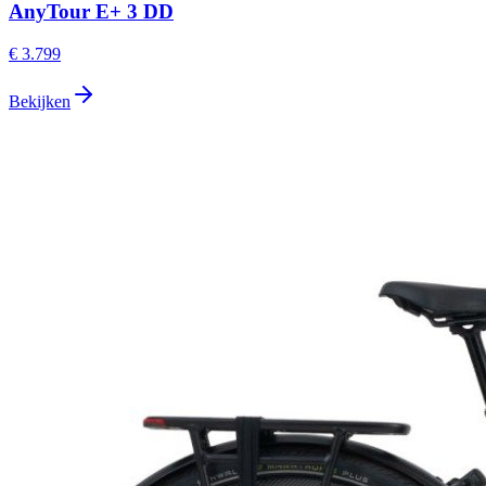
AnyTour E+ 3 DD
€ 3.799
Bekijken