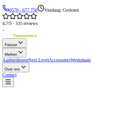
0570 - 677 750
Vandaag: Gesloten
4,7/5 · 335 reviews
Fietsen
Merken
Aanbiedingen
Next Level
Accessoires
Werkplaats
Over ons
Contact