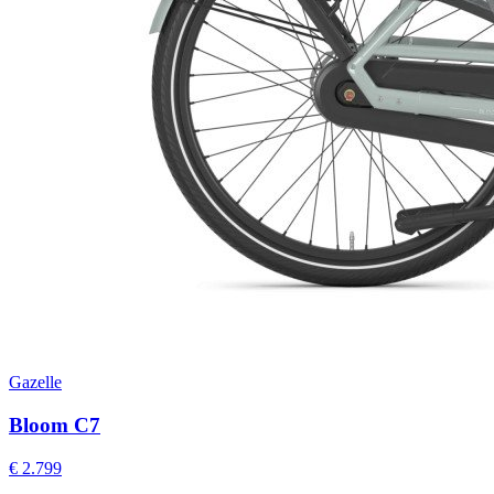
Gazelle
Bloom C7
€ 2.799