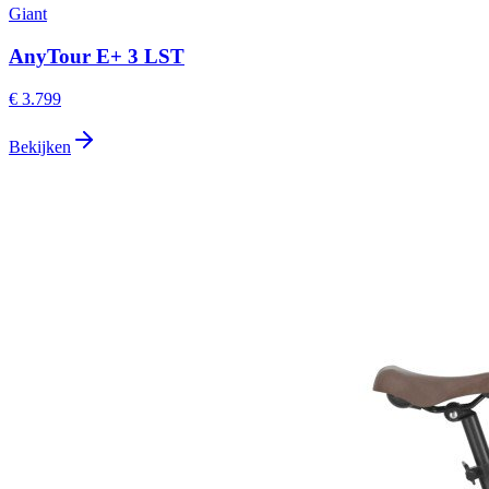
Giant
AnyTour E+ 3 LST
€ 3.799
Bekijken