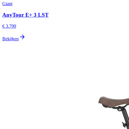
Giant
AnyTour E+ 3 LST
€ 3.799
Bekijken