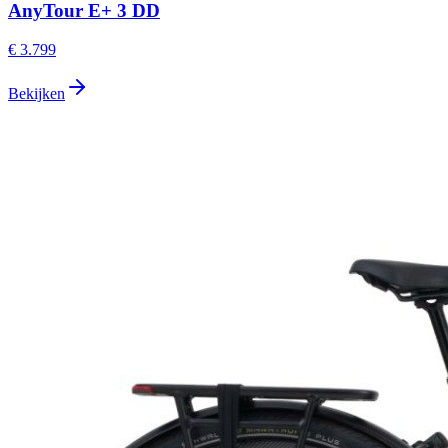
AnyTour E+ 3 DD
€ 3.799
Bekijken