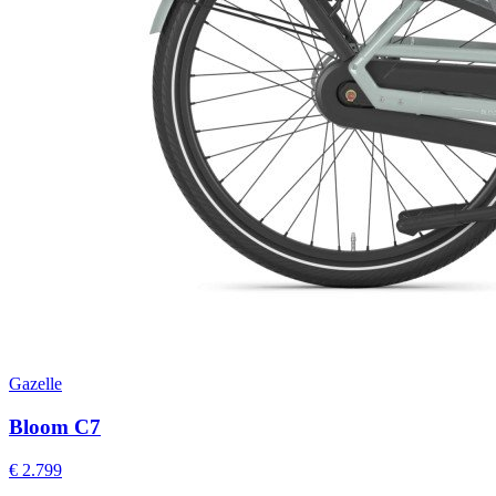
Gazelle
Bloom C7
€ 2.799