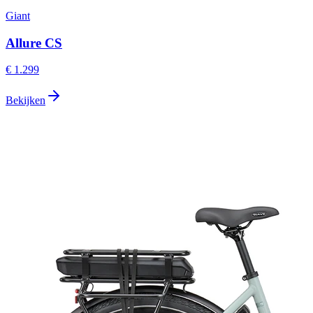
Giant
Allure CS
€ 1.299
Bekijken