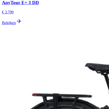
AnyTour E+ 3 DD
€ 3.799
Bekijken