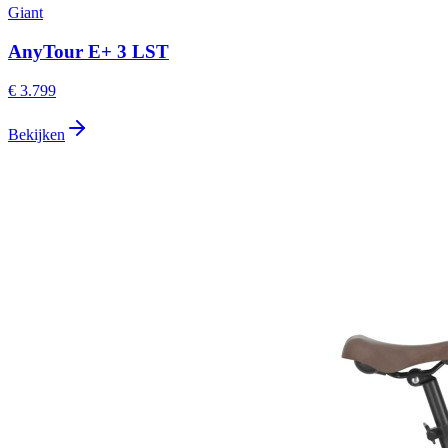
Giant
AnyTour E+ 3 LST
€ 3.799
Bekijken