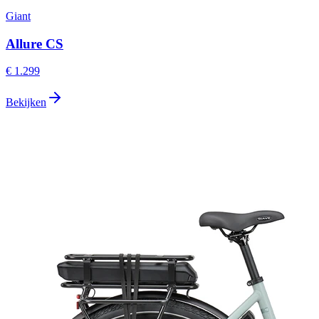
Giant
Allure CS
€ 1.299
Bekijken