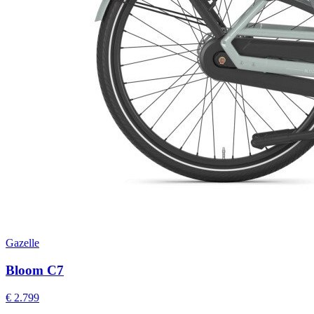
Gazelle
Bloom C7
€ 2.799