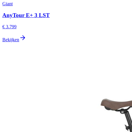
Giant
AnyTour E+ 3 LST
€ 3.799
Bekijken