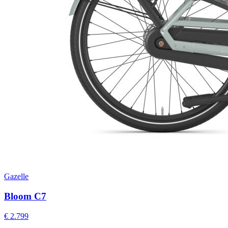
Gazelle
Bloom C7
€ 2.799