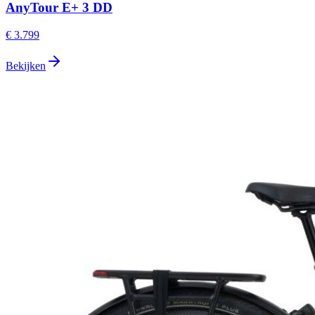
AnyTour E+ 3 DD
€ 3.799
Bekijken