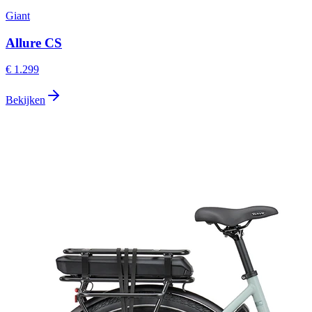
Giant
Allure CS
€ 1.299
Bekijken