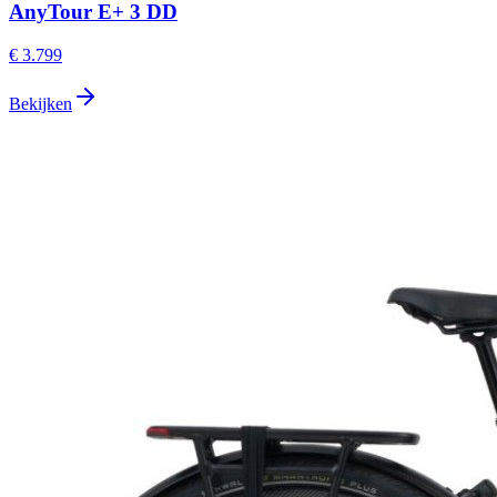
AnyTour E+ 3 DD
€ 3.799
Bekijken