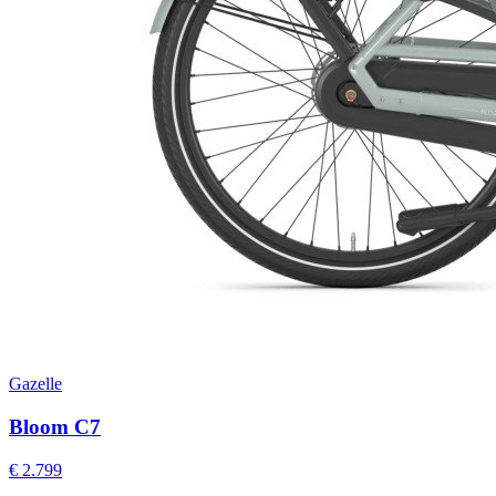
Gazelle
Bloom C7
€ 2.799