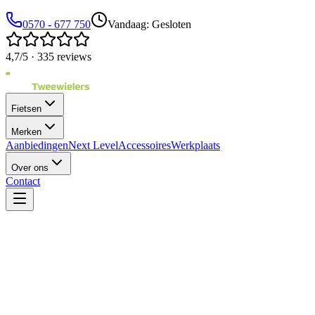
0570 - 677 750
Vandaag: Gesloten
4,7/5 · 335 reviews
Fietsen
Merken
Aanbiedingen
Next Level
Accessoires
Werkplaats
Over ons
Contact