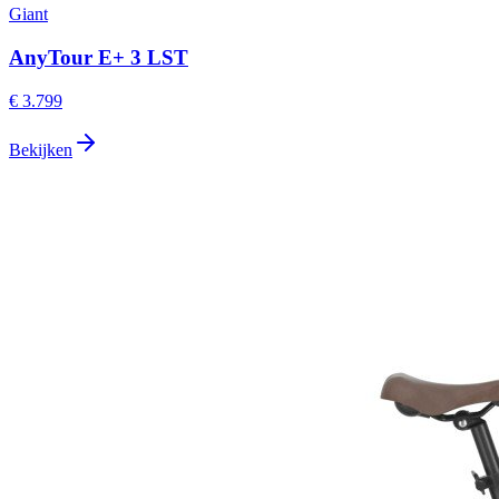
Giant
AnyTour E+ 3 LST
€ 3.799
Bekijken