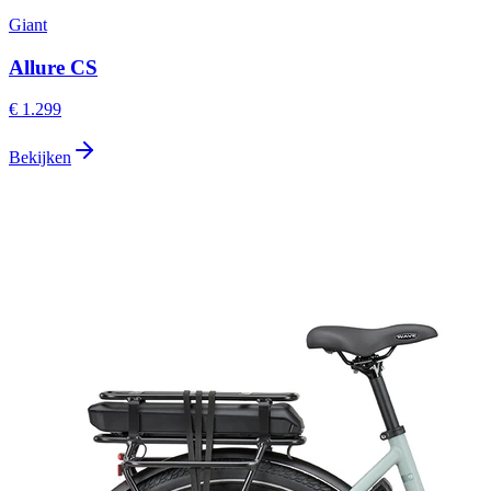
Giant
Allure CS
€ 1.299
Bekijken