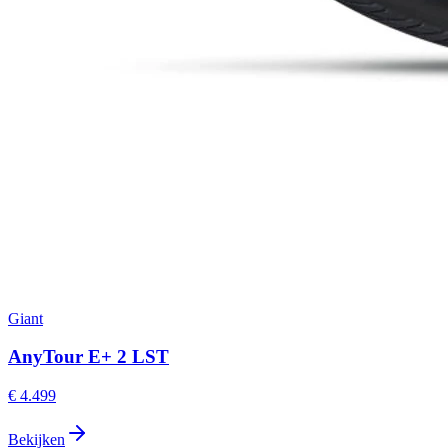
Giant
AnyTour E+ 2 LST
€ 4.499
Bekijken