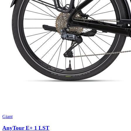
Giant
AnyTour E+ 1 LST