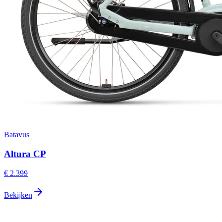
Batavus
Altura CP
€ 2.399
Bekijken