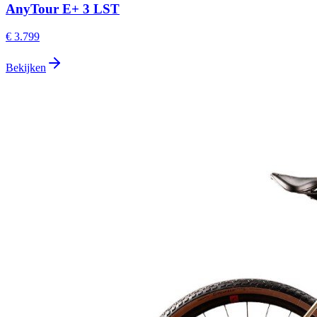
AnyTour E+ 3 LST
€ 3.799
Bekijken