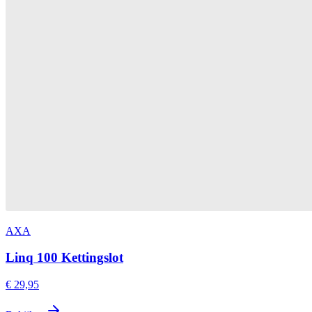
AXA
Linq 100 Kettingslot
€ 29,95