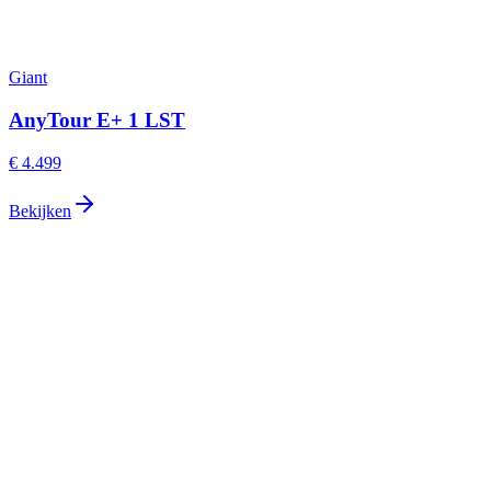
Giant
AnyTour E+ 1 LST
€ 4.499
Bekijken