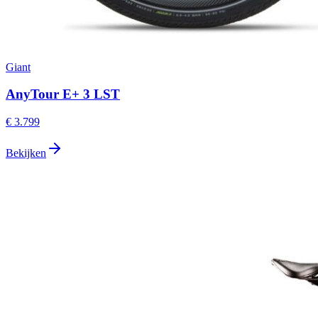
Giant
AnyTour E+ 3 LST
€ 3.799
Bekijken