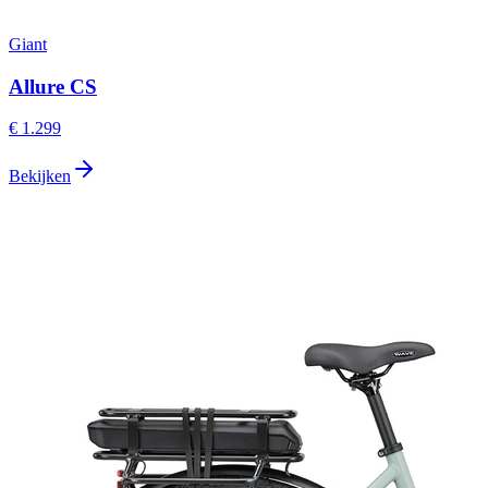
Giant
Allure CS
€ 1.299
Bekijken