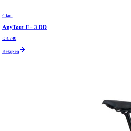
Giant
AnyTour E+ 3 DD
€ 3.799
Bekijken