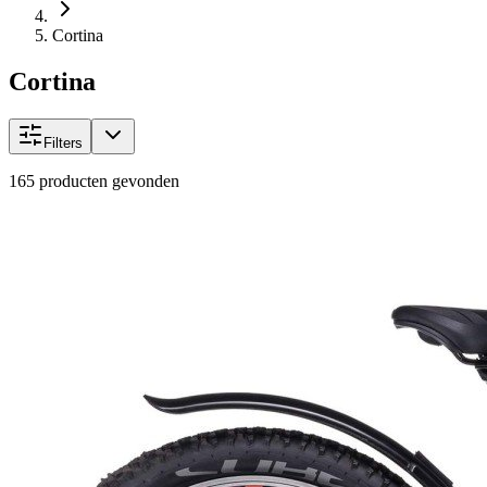
Cortina
Cortina
Filters
165
producten gevonden