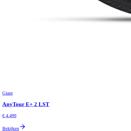
Giant
AnyTour E+ 2 LST
€ 4.499
Bekijken