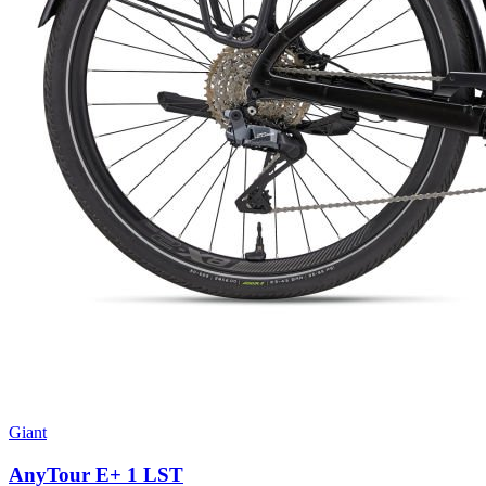
Giant
AnyTour E+ 1 LST