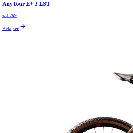
AnyTour E+ 3 LST
€ 3.799
Bekijken