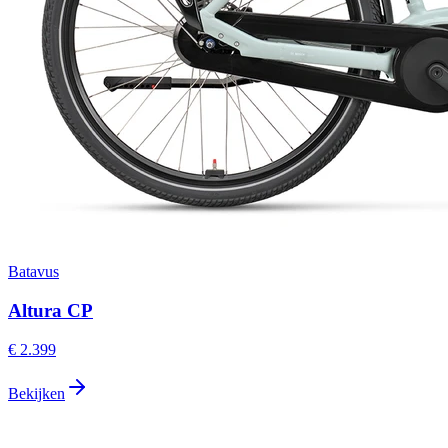
Batavus
Altura CP
€ 2.399
Bekijken