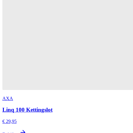
AXA
Linq 100 Kettingslot
€ 29,95