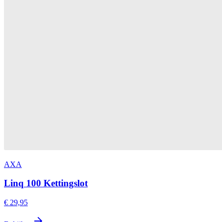
AXA
Linq 100 Kettingslot
€ 29,95