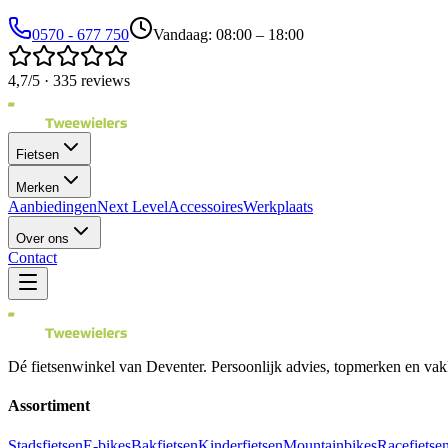
0570 - 677 750
Vandaag: 08:00 – 18:00
4,7/5 · 335 reviews
Fietsen
Merken
Aanbiedingen
Next Level
Accessoires
Werkplaats
Over ons
Contact
Dé fietsenwinkel van
Deventer
. Persoonlijk advies, topmerken en vak
Assortiment
Stadsfietsen
E-bikes
Bakfietsen
Kinderfietsen
Mountainbikes
Racefietse