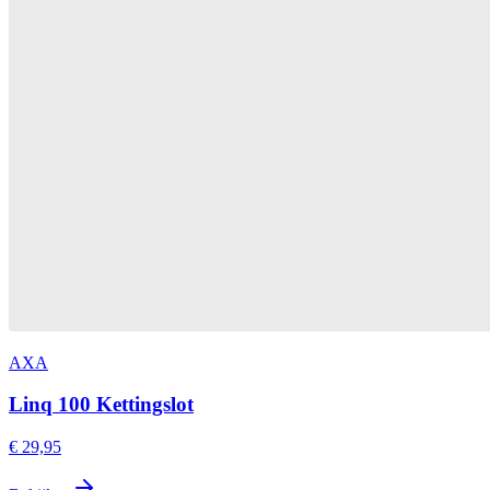
AXA
Linq 100 Kettingslot
€ 29,95