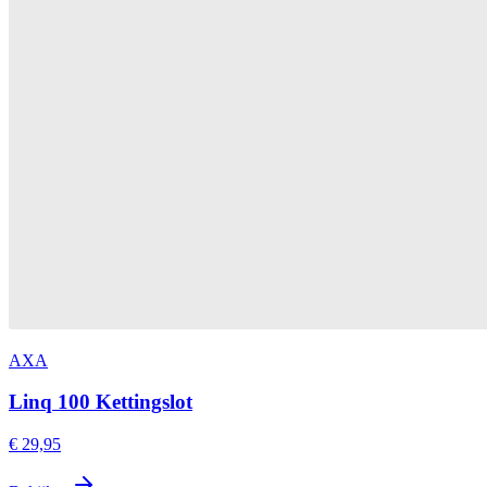
AXA
Linq 100 Kettingslot
€ 29,95