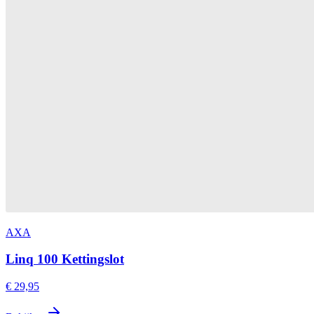
AXA
Linq 100 Kettingslot
€ 29,95