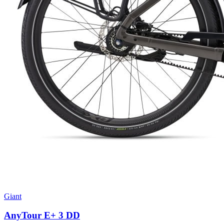
Giant
AnyTour E+ 3 DD