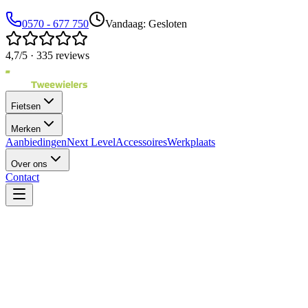
0570 - 677 750
Vandaag: Gesloten
4,7/5 · 335 reviews
Fietsen
Merken
Aanbiedingen
Next Level
Accessoires
Werkplaats
Over ons
Contact