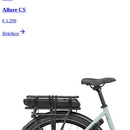
Allure CS
€ 1.299
Bekijken