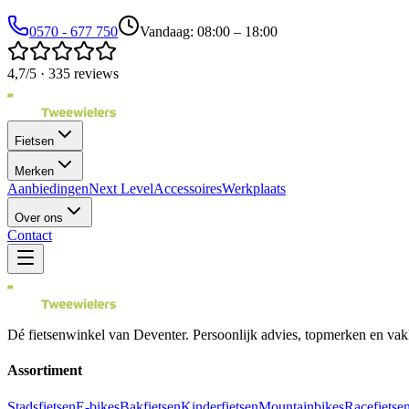
0570 - 677 750
Vandaag: 08:00 – 18:00
4,7/5 · 335 reviews
Fietsen
Merken
Aanbiedingen
Next Level
Accessoires
Werkplaats
Over ons
Contact
Dé fietsenwinkel van
Deventer
. Persoonlijk advies, topmerken en vak
Assortiment
Stadsfietsen
E-bikes
Bakfietsen
Kinderfietsen
Mountainbikes
Racefietse