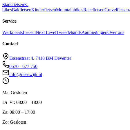
Stadsfietsen
E-
bikes
Bakfietsen
Kinderfietsen
Mountainbikes
Racefietsen
Gravelfietsen
Service
Werkplaats
Leasen
Next Level
Tweedehands
Aanbiedingen
Over ons
Contact
Essenstraat 4, 7418 BM Deventer
0570 - 677 750
info@riesewijk.nl
Ma: Gesloten
Di–Vr: 08:00 – 18:00
Za: 09:00 – 17:00
Zo: Gesloten