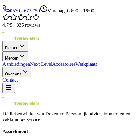
0570 - 677 750
Vandaag: 08:00 – 18:00
4,7/5 · 335 reviews
Fietsen
Merken
Aanbiedingen
Next Level
Accessoires
Werkplaats
Over ons
Contact
Dé fietsenwinkel van
Deventer
. Persoonlijk advies, topmerken en
vakkundige service.
Assortiment