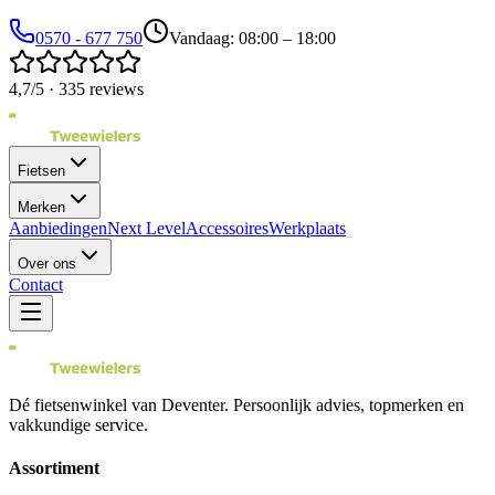
0570 - 677 750
Vandaag: 08:00 – 18:00
4,7/5 · 335 reviews
Fietsen
Merken
Aanbiedingen
Next Level
Accessoires
Werkplaats
Over ons
Contact
Dé fietsenwinkel van
Deventer
. Persoonlijk advies, topmerken en
vakkundige service.
Assortiment