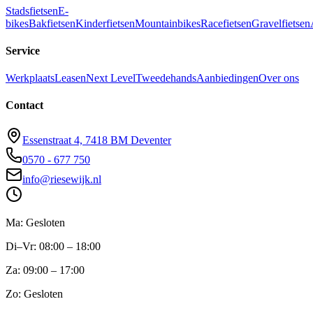
Stadsfietsen
E-
bikes
Bakfietsen
Kinderfietsen
Mountainbikes
Racefietsen
Gravelfietsen
Service
Werkplaats
Leasen
Next Level
Tweedehands
Aanbiedingen
Over ons
Contact
Essenstraat 4, 7418 BM Deventer
0570 - 677 750
info@riesewijk.nl
Ma: Gesloten
Di–Vr: 08:00 – 18:00
Za: 09:00 – 17:00
Zo: Gesloten