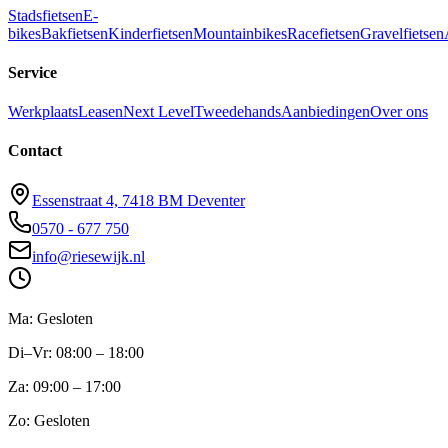
Stadsfietsen
E-
bikes
Bakfietsen
Kinderfietsen
Mountainbikes
Racefietsen
Gravelfietsen
Service
Werkplaats
Leasen
Next Level
Tweedehands
Aanbiedingen
Over ons
Contact
Essenstraat 4, 7418 BM Deventer
0570 - 677 750
info@riesewijk.nl
Ma: Gesloten
Di–Vr: 08:00 – 18:00
Za: 09:00 – 17:00
Zo: Gesloten