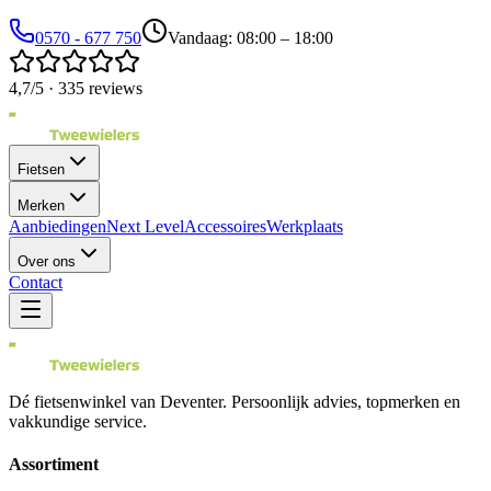
0570 - 677 750
Vandaag: 08:00 – 18:00
4,7/5 · 335 reviews
Fietsen
Merken
Aanbiedingen
Next Level
Accessoires
Werkplaats
Over ons
Contact
Dé fietsenwinkel van
Deventer
. Persoonlijk advies, topmerken en
vakkundige service.
Assortiment