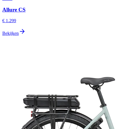
Allure CS
€ 1.299
Bekijken