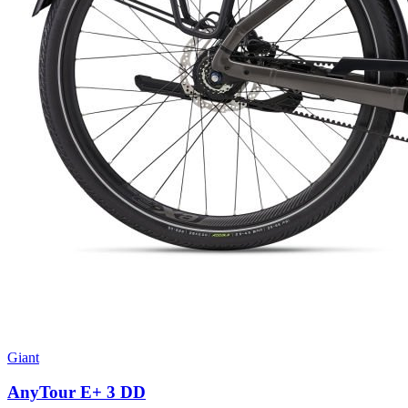
Giant
AnyTour E+ 3 DD