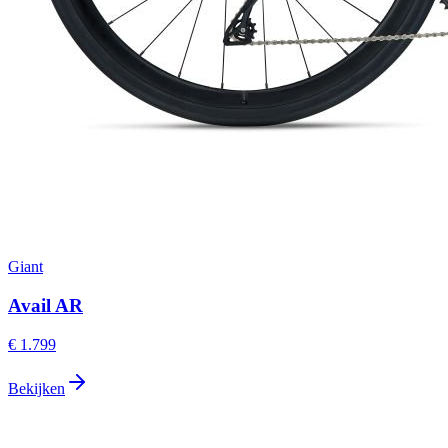
Giant
Avail AR
€ 1.799
Bekijken