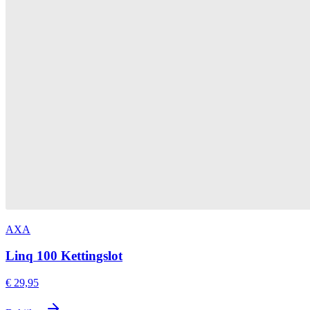
AXA
Linq 100 Kettingslot
€ 29,95