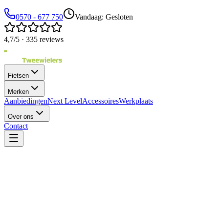
0570 - 677 750
Vandaag: Gesloten
4,7/5 · 335 reviews
Fietsen
Merken
Aanbiedingen
Next Level
Accessoires
Werkplaats
Over ons
Contact