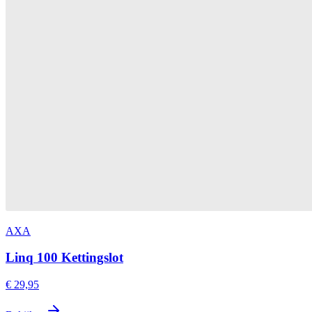
AXA
Linq 100 Kettingslot
€ 29,95