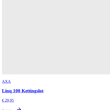
AXA
Linq 100 Kettingslot
€ 29,95