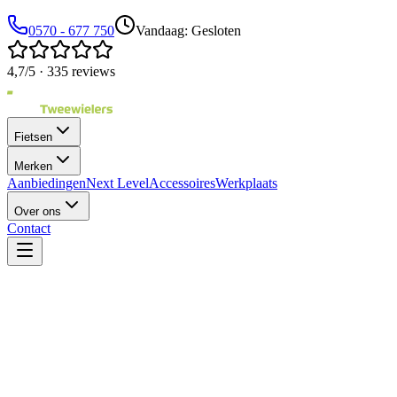
0570 - 677 750
Vandaag: Gesloten
4,7/5 · 335 reviews
Fietsen
Merken
Aanbiedingen
Next Level
Accessoires
Werkplaats
Over ons
Contact