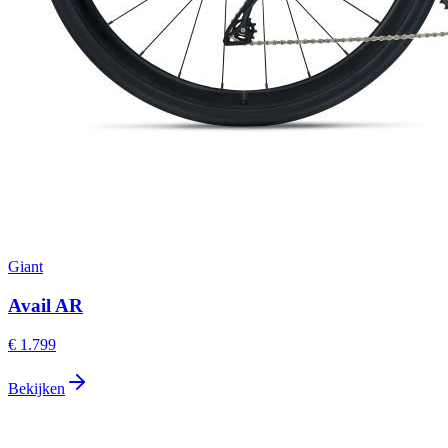
Giant
Avail AR
€ 1.799
Bekijken