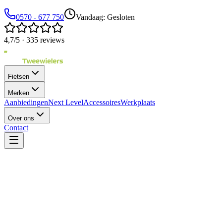
0570 - 677 750
Vandaag: Gesloten
4,7/5 · 335 reviews
Fietsen
Merken
Aanbiedingen
Next Level
Accessoires
Werkplaats
Over ons
Contact